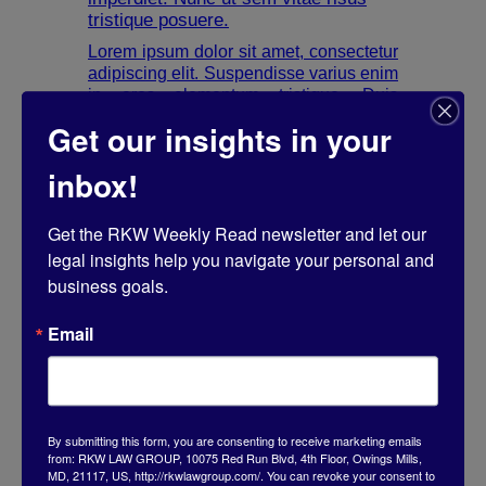
tristique posuere.
Lorem ipsum dolor sit amet, consectetur
adipiscing elit. Suspendisse varius enim
in eros elementum tristique. Duis
cursus, mi quis viverra ornare, eros
Get our insights in your
dolor interdum nulla, ut commodo diam
libero vitae erat. Aenean faucibus nibh
inbox!
et justo cursus id rutrum lorem imperdiet.
Nunc ut sem vitae risus tristique
posuere.
Get the RKW Weekly Read newsletter and let our 
legal insights help you navigate your personal and 
business goals.
Email
Heading
Lorem ipsum dolor sit amet,
consectetur adipiscing elit.
Suspendisse varius enim in eros
By submitting this form, you are consenting to receive marketing emails
elementum tristique. Duis cursus, mi
from: RKW LAW GROUP, 10075 Red Run Blvd, 4th Floor, Owings Mills,
MD, 21117, US, http://rkwlawgroup.com/. You can revoke your consent to
quis viverra ornare, eros dolor