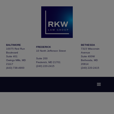
BALTIMORE
BETHESDA
FREDERICK
10075 Red Run
7315 Wisconsin
10 North Jefferson Street
Boulevard
Avenue
Suite 401
Suite 400W
Suite 200
Owings Mills, MD
Bethesda, MD
Frederick, MD 21701
21117
20814
(240) 220-2415
(443) 738-4900
(240) 220-2415