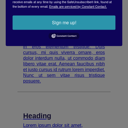
receive emails at any time by using the SafeUnsubscribe® link, found at
interdum nulla, ut commodo diam
the bottom of every email.
Emails are serviced by Constant Contact.
libero vitae erat. Aenean faucibus nibh
et justo cursus id rutrum lorem
imperdiet. Nunc ut sem vitae risus
Sign me up!
tristique posuere.
Lorem ipsum dolor sit amet, consectetur
adipiscing elit. Suspendisse varius enim
in eros elementum tristique. Duis
cursus, mi quis viverra ornare, eros
dolor interdum nulla, ut commodo diam
libero vitae erat. Aenean faucibus nibh
et justo cursus id rutrum lorem imperdiet.
Nunc ut sem vitae risus tristique
posuere.
Heading
Lorem ipsum dolor sit amet,