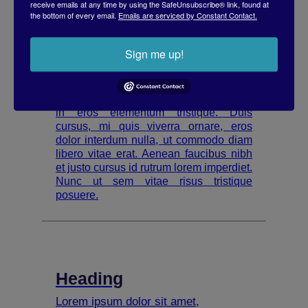
receive emails at any time by using the SafeUnsubscribe® link, found at
interdum nulla, ut commodo diam
the bottom of every email.
Emails are serviced by Constant Contact.
libero vitae erat. Aenean faucibus nibh
et justo cursus id rutrum lorem
imperdiet. Nunc ut sem vitae risus
Sign me up!
tristique posuere.
Lorem ipsum dolor sit amet, consectetur
adipiscing elit. Suspendisse varius enim
in eros elementum tristique. Duis
cursus, mi quis viverra ornare, eros
dolor interdum nulla, ut commodo diam
libero vitae erat. Aenean faucibus nibh
et justo cursus id rutrum lorem imperdiet.
Nunc ut sem vitae risus tristique
posuere.
Heading
Lorem ipsum dolor sit amet,