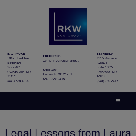
BALTIMORE
BETHESDA
FREDERICK
10075 Red Run
7315 Wisconsin
10 North Jefferson Street
Boulevard
Avenue
Suite 401
Suite 400W
Suite 200
Owings Mills, MD
Bethesda, MD
Frederick, MD 21701
21117
20814
(240) 220-2415
(443) 738-4900
(240) 220-2415
Legal Lessons from Laura