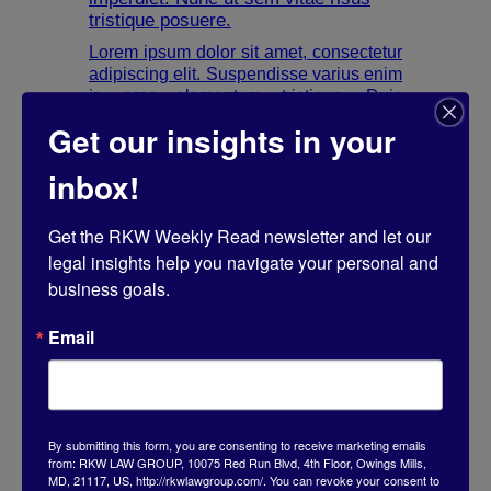
tristique posuere.
Lorem ipsum dolor sit amet, consectetur
adipiscing elit. Suspendisse varius enim
in eros elementum tristique. Duis
cursus, mi quis viverra ornare, eros
Get our insights in your
dolor interdum nulla, ut commodo diam
libero vitae erat. Aenean faucibus nibh
inbox!
et justo cursus id rutrum lorem imperdiet.
Nunc ut sem vitae risus tristique
posuere.
Get the RKW Weekly Read newsletter and let our 
legal insights help you navigate your personal and 
business goals.
Email
Heading
Lorem ipsum dolor sit amet,
consectetur adipiscing elit.
Suspendisse varius enim in eros
By submitting this form, you are consenting to receive marketing emails
elementum tristique. Duis cursus, mi
from: RKW LAW GROUP, 10075 Red Run Blvd, 4th Floor, Owings Mills,
MD, 21117, US, http://rkwlawgroup.com/. You can revoke your consent to
quis viverra ornare, eros dolor