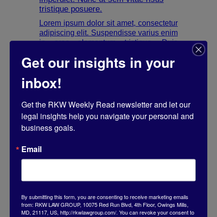
tristique posuere.
Lorem ipsum dolor sit amet, consectetur
adipiscing elit. Suspendisse varius enim
in eros elementum tristique. Duis
cursus, mi quis viverra ornare, eros
Get our insights in your
dolor interdum nulla, ut commodo diam
libero vitae erat. Aenean faucibus nibh
inbox!
et justo cursus id rutrum lorem imperdiet.
Nunc ut sem vitae risus tristique
posuere.
Get the RKW Weekly Read newsletter and let our 
legal insights help you navigate your personal and 
business goals.
Email
Heading
Lorem ipsum dolor sit amet,
consectetur adipiscing elit.
Suspendisse varius enim in eros
By submitting this form, you are consenting to receive marketing emails
elementum tristique. Duis cursus, mi
from: RKW LAW GROUP, 10075 Red Run Blvd, 4th Floor, Owings Mills,
MD, 21117, US, http://rkwlawgroup.com/. You can revoke your consent to
quis viverra ornare, eros dolor