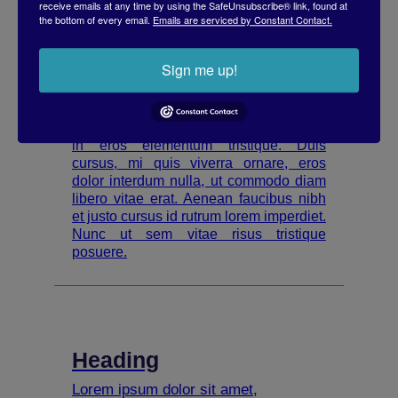
receive emails at any time by using the SafeUnsubscribe® link, found at
interdum nulla, ut commodo diam
the bottom of every email.
Emails are serviced by Constant Contact.
libero vitae erat. Aenean faucibus nibh
et justo cursus id rutrum lorem
imperdiet. Nunc ut sem vitae risus
Sign me up!
tristique posuere.
Lorem ipsum dolor sit amet, consectetur
adipiscing elit. Suspendisse varius enim
in eros elementum tristique. Duis
cursus, mi quis viverra ornare, eros
dolor interdum nulla, ut commodo diam
libero vitae erat. Aenean faucibus nibh
et justo cursus id rutrum lorem imperdiet.
Nunc ut sem vitae risus tristique
posuere.
Heading
Lorem ipsum dolor sit amet,