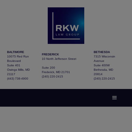
BALTIMORE
BETHESDA
FREDERICK
10075 Red Run
7315 Wisconsin
10 North Jefferson Street
Boulevard
Avenue
Suite 401
Suite 400W
Suite 200
Owings Mills, MD
Bethesda, MD
Frederick, MD 21701
21117
20814
(240) 220-2415
(443) 738-4900
(240) 220-2415