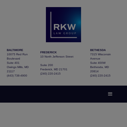
BALTIMORE
BETHESDA
FREDERICK
10075 Red Run
7315 Wisconsin
10 North Jefferson Street
Boulevard
Avenue
Suite 401
Suite 400W
Suite 200
Owings Mills, MD
Bethesda, MD
Frederick, MD 21701
21117
20814
(240) 220-2415
(443) 738-4900
(240) 220-2415