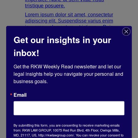
tristique posuere.
Lorem ipsum dolor sit amet, consectetur
adipiscing elit. Suspendisse varius enim
in eros elementum tristique. Duis
cursus, mi quis viverra ornare, eros
Get our insights in your
dolor interdum nulla, ut commodo diam
libero vitae erat. Aenean faucibus nibh
inbox!
et justo cursus id rutrum lorem imperdiet.
Nunc ut sem vitae risus tristique
posuere.
Get the RKW Weekly Read newsletter and let our 
legal insights help you navigate your personal and 
business goals.
Email
Heading
Lorem ipsum dolor sit amet,
consectetur adipiscing elit.
Suspendisse varius enim in eros
By submitting this form, you are consenting to receive marketing emails
elementum tristique. Duis cursus, mi
from: RKW LAW GROUP, 10075 Red Run Blvd, 4th Floor, Owings Mills,
MD, 21117, US, http://rkwlawgroup.com/. You can revoke your consent to
quis viverra ornare, eros dolor