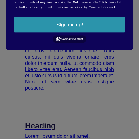
receive emails at any time by using the SafeUnsubscribe® link, found at
interdum nulla, ut commodo diam
the bottom of every email.
Emails are serviced by Constant Contact.
libero vitae erat. Aenean faucibus nibh
et justo cursus id rutrum lorem
imperdiet. Nunc ut sem vitae risus
Sign me up!
tristique posuere.
Lorem ipsum dolor sit amet, consectetur
adipiscing elit. Suspendisse varius enim
in eros elementum tristique. Duis
cursus, mi quis viverra ornare, eros
dolor interdum nulla, ut commodo diam
libero vitae erat. Aenean faucibus nibh
et justo cursus id rutrum lorem imperdiet.
Nunc ut sem vitae risus tristique
posuere.
Heading
Lorem ipsum dolor sit amet,